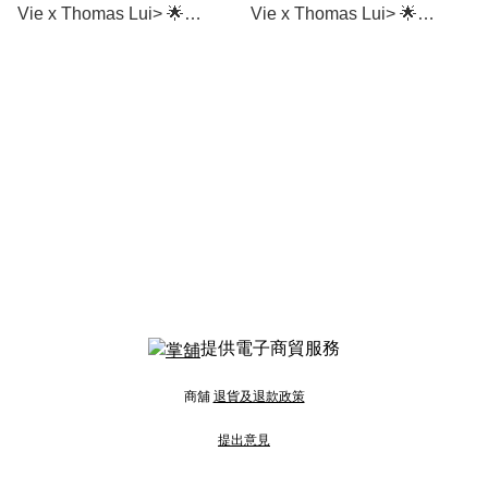
Vie x Thomas Lui> 🌟
Vie x Thomas Lui> 🌟
Cranberry Almond Cookies
Caramel Coffee Almond
紅莓杏仁曲奇 (280g)
Cookies 咖啡焦糖杏仁曲奇
(330g)
提供電子商貿服務
商舖
退貨及退款政策
提出意見