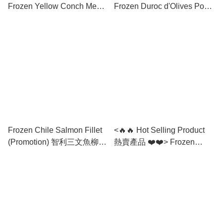
Frozen Yellow Conch Meat
Frozen Duroc d'Olives Pork
(L) 美國野生響螺頭 (L)
Collar (Hot Pot) 杜洛克橄欖
油豬梅頭 (火鍋片)
Frozen Chile Salmon Fillet
<🔥🔥 Hot Selling Product
(Promotion) 智利三文魚柳
熱賣產品 ❤️❤️> Frozen
(特價)
Spanish Suckling Pig 急凍
西班牙乳豬