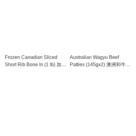
Frozen Canadian Sliced
Australian Wagyu Beef
Short Rib Bone In (1 lb) 加拿
Patties (145gx2) 澳洲和牛漢
大牛仔骨 (1磅)
堡扒 (145克x2)