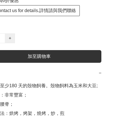
價6折優惠
contact us for details.詳情請與我們聯絡
+
加至購物車
−
至少180 天的殼物飼養。殼物飼料為玉米和大豆;

：非常豐富；

腰脊；

法：烘烤，烤架，燒烤，炒，煎
