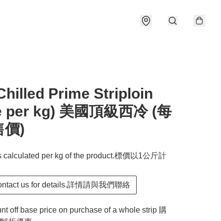
hilled Prime Striploin
ce per kg) 美國頂級西冷 (每
價)
is calculated per kg of the product.標價以1公斤計
contact us for details.詳情請與我們聯絡
t off base price on purchase of a whole strip 購