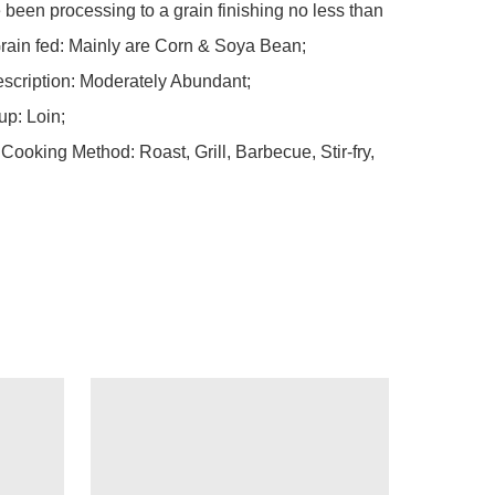
 been processing to a grain finishing no less than 
rain fed: Mainly are Corn & Soya Bean;

scription: Moderately Abundant;

p: Loin;

ooking Method: Roast, Grill, Barbecue, Stir-fry, 