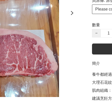
買原條: 原
Please 
數量
−
簡介
養牛都經過
大理石花紋
肌肉組織：
建議烹飪方