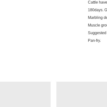
Cattle have
180days. G
Marbling de
Muscle grou
Suggested C