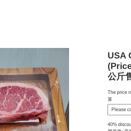
USA C
(Pri
公斤售
The price 
算
Please 
40% discoun