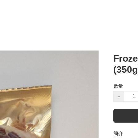
Froze
(350
數量
−
簡介