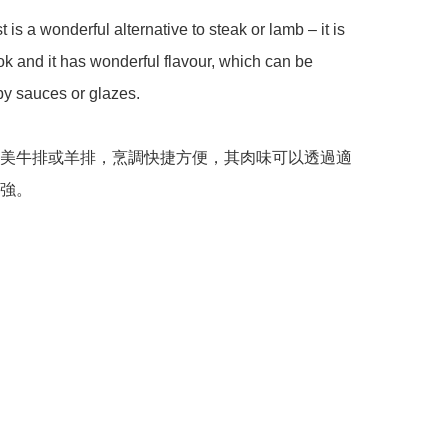
is a wonderful alternative to steak or lamb – it is 
ok and it has wonderful flavour, which can be 
y sauces or glazes.

美牛排或羊排，烹調快捷方便，其肉味可以透過適
強。