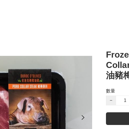
Froze
Coll
油豬梅
數量
−