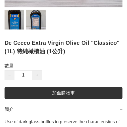
De Cecco Extra Virgin Olive Oil "Classico"
(1L) 特純橄欖油 (1公升)
數量
−
+
加至購物車
簡介
−
Use of dark glass bottles to preserve the characteristics of 